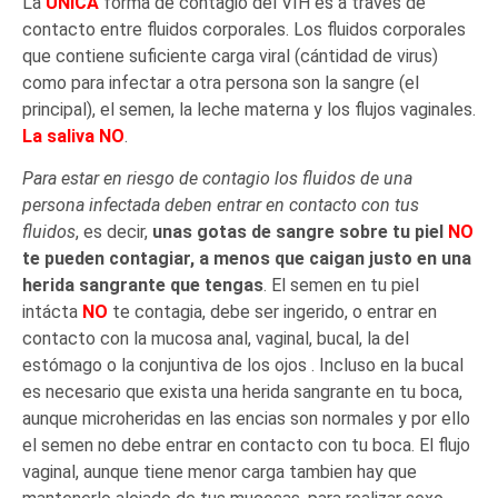
La
ÚNICA
forma de contagio del VIH es a través de
contacto entre fluidos corporales. Los fluidos corporales
que contiene suficiente carga viral (cántidad de virus)
como para infectar a otra persona son la sangre (el
principal), el semen, la leche materna y los flujos vaginales.
La saliva NO
.
Para estar en riesgo de contagio los fluidos de una
persona infectada deben entrar en contacto con tus
fluidos
, es decir,
unas gotas de sangre sobre tu piel
NO
te pueden contagiar, a menos que caigan justo en una
herida sangrante que tengas
. El semen en tu piel
intácta
NO
te contagia, debe ser ingerido, o entrar en
contacto con la mucosa anal, vaginal, bucal, la del
estómago o la conjuntiva de los ojos . Incluso en la bucal
es necesario que exista una herida sangrante en tu boca,
aunque microheridas en las encias son normales y por ello
el semen no debe entrar en contacto con tu boca. El flujo
vaginal, aunque tiene menor carga tambien hay que