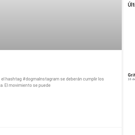
Úl
Gri
n el hashtag #dogmaInstagram se deberán cumplir los
16 d
ija. El movimiento se puede