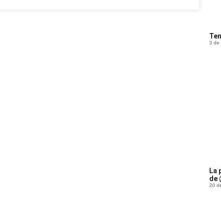
Ten
3 de
La 
de 
20 d