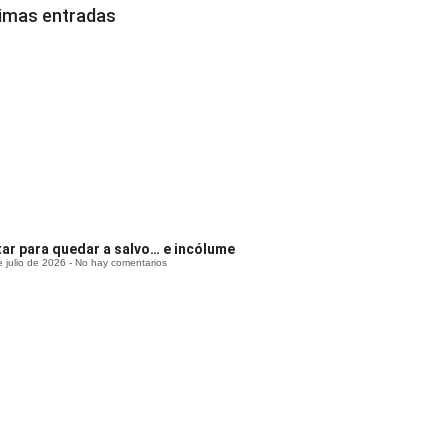
timas entradas
tar para quedar a salvo… e incólume
e julio de 2026
No hay comentarios