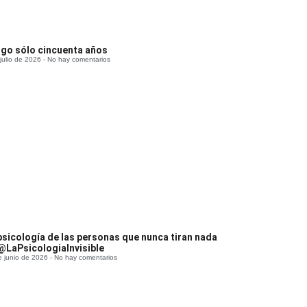
go sólo cincuenta años
 julio de 2026
No hay comentarios
psicología de las personas que nunca tiran nada
@LaPsicologiaInvisible
e junio de 2026
No hay comentarios