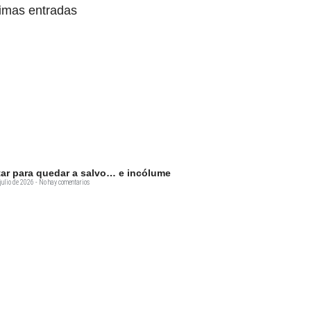
timas entradas
tar para quedar a salvo… e incólume
julio de 2026
No hay comentarios