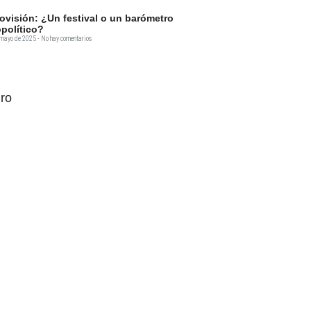
ovisión: ¿Un festival o un barómetro
político?
 mayo de 2025
No hay comentarios
ro