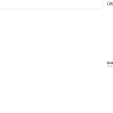
Úl
Gri
16 de 