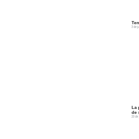
Ten
3 de j
La 
de 
20 de 