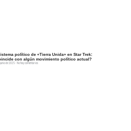
sistema político de «Tierra Unida» en Star Trek:
incide con algún movimiento político actual?
junio de 2025
No hay comentarios