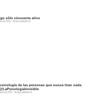
go sólo cincuenta años
ulio de 2026
No hay comentarios
psicología de las personas que nunca tiran nada
@LaPsicologiaInvisible
junio de 2026
No hay comentarios