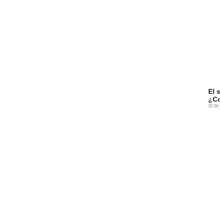
El 
¿Co
30 de 