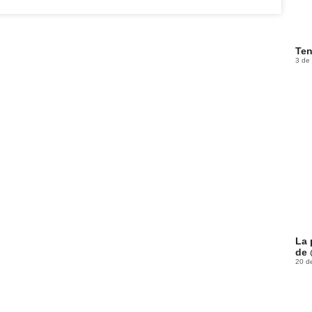
Ten
3 de
La 
de 
20 d