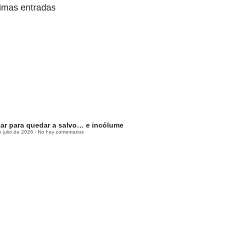
timas entradas
tar para quedar a salvo… e incólume
e julio de 2026
No hay comentarios