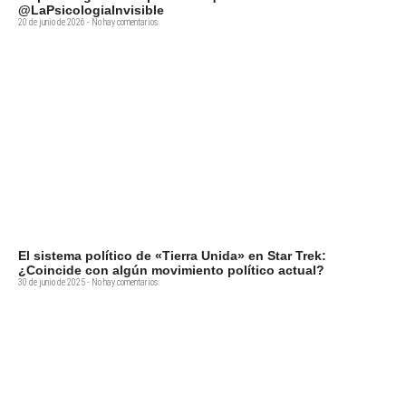
@LaPsicologiaInvisible
20 de junio de 2026
No hay comentarios
El sistema político de «Tierra Unida» en Star Trek:
¿Coincide con algún movimiento político actual?
30 de junio de 2025
No hay comentarios