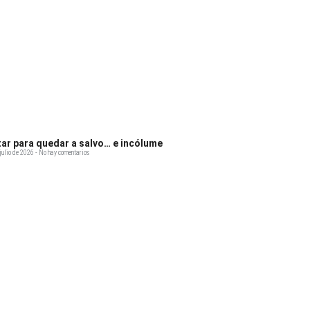
tar para quedar a salvo… e incólume
julio de 2026
No hay comentarios