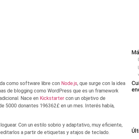
Má
Cu
lada como software libre con
Node.js
, que surge con la idea
en
ormas de blogging como WordPress que es un framework
adicional. Nace en
Kickstarter
con un objetivo de
 de 5000 donantes 196362£ en un mes. Interés había,
oguear. Con un estilo sobrio y adaptativo, muy eficiente,
Úl
itarlos a partir de etiquetas y atajos de teclado.