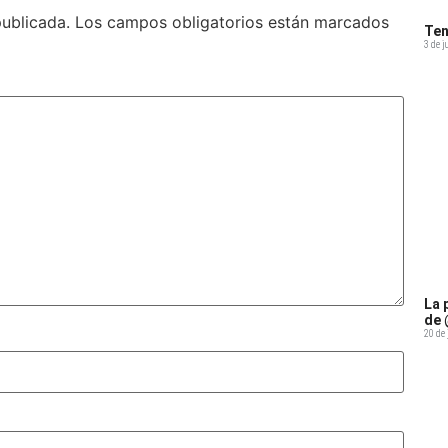
publicada.
Los campos obligatorios están marcados
Ten
3 de j
La 
de 
20 de 