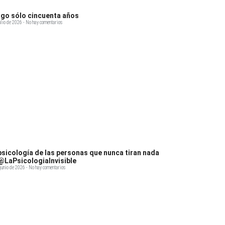
go sólo cincuenta años
ulio de 2026
No hay comentarios
psicología de las personas que nunca tiran nada
@LaPsicologiaInvisible
junio de 2026
No hay comentarios