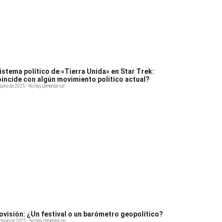
sistema político de «Tierra Unida» en Star Trek:
incide con algún movimiento político actual?
junio de 2025
No hay comentarios
ovisión: ¿Un festival o un barómetro geopolítico?
 mayo de 2025
No hay comentarios