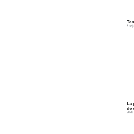
Ten
3 de j
La 
de 
20 de 