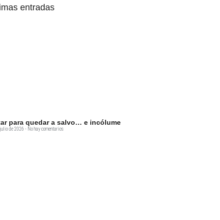
timas entradas
tar para quedar a salvo… e incólume
julio de 2026
No hay comentarios