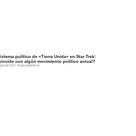
sistema político de «Tierra Unida» en Star Trek:
incide con algún movimiento político actual?
junio de 2025
No hay comentarios