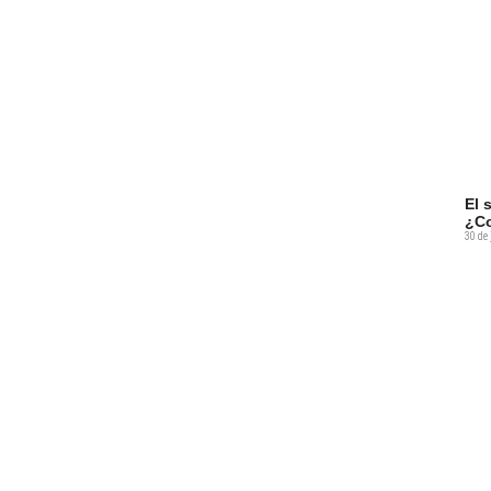
El 
¿Co
30 de 