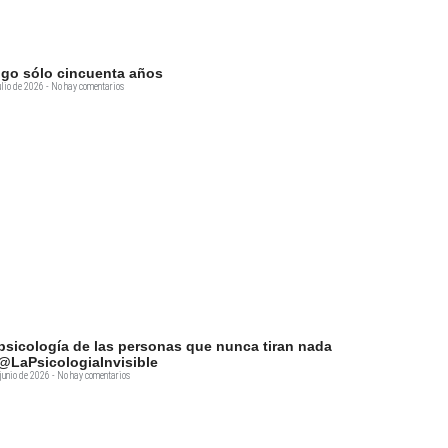
go sólo cincuenta años
ulio de 2026
No hay comentarios
psicología de las personas que nunca tiran nada
@LaPsicologiaInvisible
junio de 2026
No hay comentarios