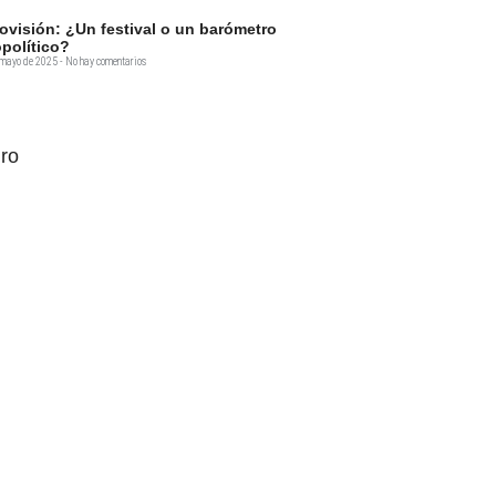
ovisión: ¿Un festival o un barómetro
político?
 mayo de 2025
No hay comentarios
ro