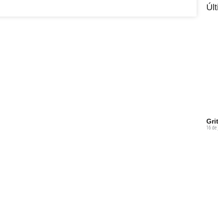
Úl
Gri
16 de 