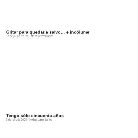
Gritar para quedar a salvo… e incólume
16 de julio de 2026
No hay comentarios
Tengo sólo cincuenta años
3 de julio de 2026
No hay comentarios