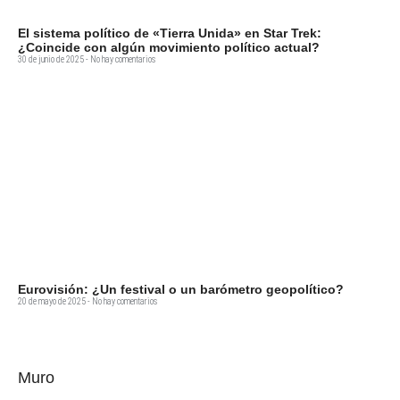
El sistema político de «Tierra Unida» en Star Trek:
¿Coincide con algún movimiento político actual?
30 de junio de 2025
No hay comentarios
Eurovisión: ¿Un festival o un barómetro geopolítico?
20 de mayo de 2025
No hay comentarios
Muro