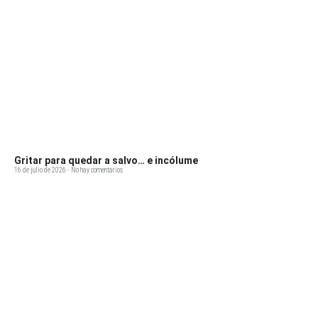
Gritar para quedar a salvo… e incólume
16 de julio de 2026
No hay comentarios