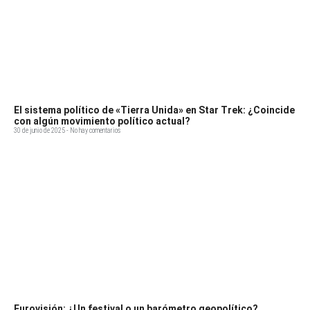
El sistema político de «Tierra Unida» en Star Trek: ¿Coincide
con algún movimiento político actual?
30 de junio de 2025
No hay comentarios
Eurovisión: ¿Un festival o un barómetro geopolítico?