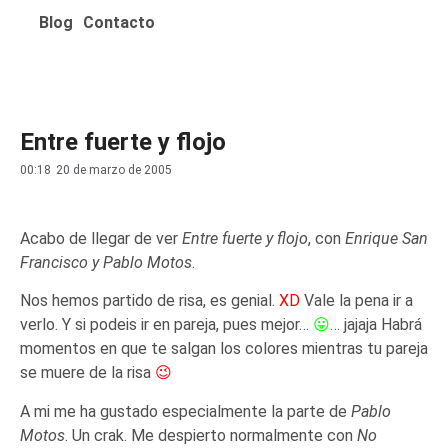
Blog
Contacto
Entre fuerte y flojo
00:18
20 de marzo de 2005
Acabo de llegar de ver
Entre fuerte y flojo
, con
Enrique San
Francisco y Pablo Motos
.
Nos hemos partido de risa, es genial.
XD
Vale la pena ir a
verlo. Y si podeis ir en pareja, pues mejor…
😛
… jajaja Habrá
momentos en que te salgan los colores mientras tu pareja
se muere de la risa
😉
A mi me ha gustado especialmente la parte de
Pablo
Motos
. Un crak. Me despierto normalmente con
No