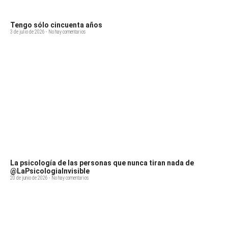
Tengo sólo cincuenta años
3 de julio de 2026
No hay comentarios
La psicología de las personas que nunca tiran nada de
@LaPsicologiaInvisible
20 de junio de 2026
No hay comentarios