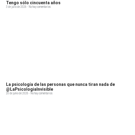
Tengo sólo cincuenta años
3 de julio de 2026
No hay comentarios
La psicología de las personas que nunca tiran nada de
@LaPsicologiaInvisible
20 de junio de 2026
No hay comentarios