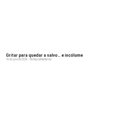
Gritar para quedar a salvo… e incólume
16 de julio de 2026
No hay comentarios