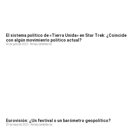
El sistema político de «Tierra Unida» en Star Trek: ¿Coincide
con algún movimiento político actual?
30 de junio de 2025
No hay comentarios
Eurovisión: ¿Un festival o un barómetro geopolítico?
20 de mayo de 2025
No hay comentarios