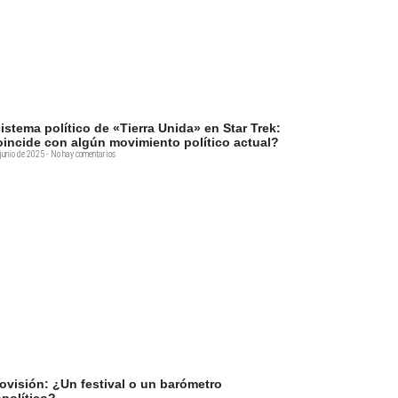
sistema político de «Tierra Unida» en Star Trek:
incide con algún movimiento político actual?
junio de 2025
No hay comentarios
ovisión: ¿Un festival o un barómetro
político?