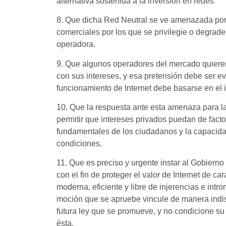
alternativa sostenida a la inversión en redes
8. Que dicha Red Neutral se ve amenazada por
comerciales por los que se privilegie o degrade
operadora.
9. Que algunos operadores del mercado quieren
con sus intereses, y esa pretensión debe ser ev
funcionamiento de Internet debe basarse en el 
10. Que la respuesta ante esta amenaza para la
permitir que intereses privados puedan de facto 
fundamentales de los ciudadanos y la capacida
condiciones.
11. Que es preciso y urgente instar al Gobierno
con el fin de proteger el valor de Internet de c
moderna, eficiente y libre de injerencias e intr
moción que se apruebe vincule de manera indiso
futura ley que se promueve, y no condicione su
ésta.