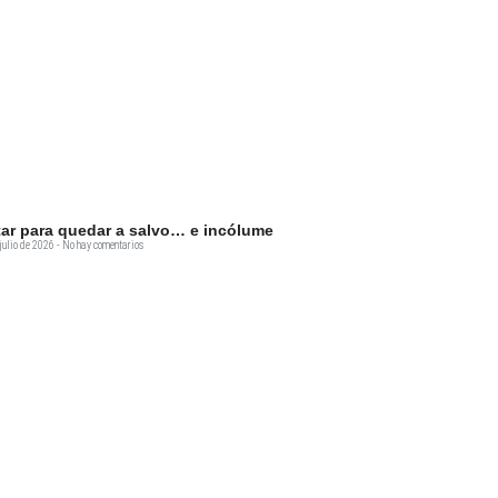
tar para quedar a salvo… e incólume
julio de 2026
No hay comentarios