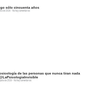
go sólo cincuenta años
ulio de 2026
No hay comentarios
psicología de las personas que nunca tiran nada
@LaPsicologiaInvisible
junio de 2026
No hay comentarios