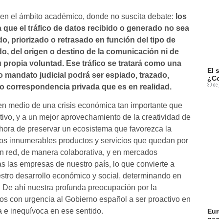
 en el ámbito académico, donde no suscita debate:
los
que el tráfico de datos recibido o generado no sea
o, priorizado o retrasado en función del tipo de
ado, del origen o destino de la comunicación ni de
u propia voluntad. Ese tráfico se tratará como una
El 
 mandato judicial podrá ser espiado, trazado,
¿Co
30 de 
o correspondencia privada que es en realidad.
 en medio de una crisis económica tan importante que
tivo, y a un mejor aprovechamiento de la creatividad de
 hora de preservar un ecosistema que favorezca la
los innumerables productos y servicios que quedan por
 en red, de manera colaborativa, y en mercados
as las empresas de nuestro país, lo que convierte a
uestro desarrollo económico y social, determinando en
. De ahí nuestra profunda preocupación por la
os con urgencia al Gobierno español a ser proactivo en
a e inequívoca en ese sentido.
Eur
geo