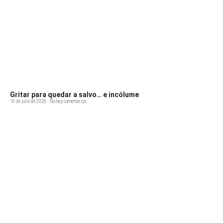
Gritar para quedar a salvo… e incólume
16 de julio de 2026
No hay comentarios