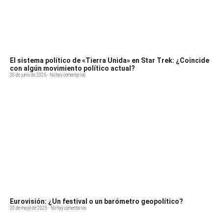
El sistema político de «Tierra Unida» en Star Trek: ¿Coincide
con algún movimiento político actual?
30 de junio de 2025
No hay comentarios
Eurovisión: ¿Un festival o un barómetro geopolítico?
20 de mayo de 2025
No hay comentarios