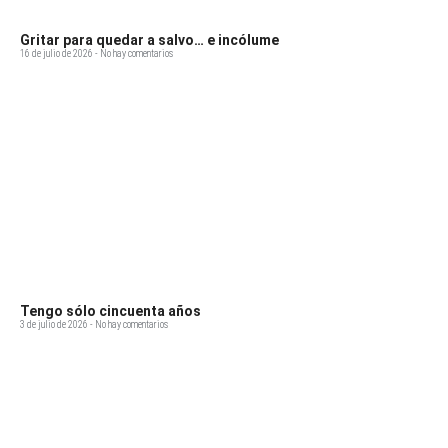
Gritar para quedar a salvo… e incólume
16 de julio de 2026
No hay comentarios
Tengo sólo cincuenta años
3 de julio de 2026
No hay comentarios