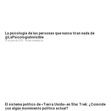
La psicología de las personas que nunca tiran nada de
@LaPsicologiaInvisible
20 de junio de 2026
No hay comentarios
El sistema político de «Tierra Unida» en Star Trek: ¿Coincide
con algún movimiento político actual?