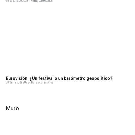
30 de junio de 2025
No hay comentarios
Eurovisión: ¿Un festival o un barómetro geopolítico?
20 de mayo de 2025
No hay comentarios
Muro