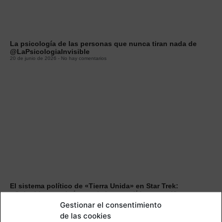
La psicología de las personas que nunca tiran nada de
@LaPsicologiaInvisible
20 de junio de 2026
No hay comentarios
El sistema político de «Tierra Unida» en Star Trek:
¿Coincide con algún movimiento político actual?
30 de junio de 2025
No hay comentarios
Gestionar el consentimiento
de las cookies