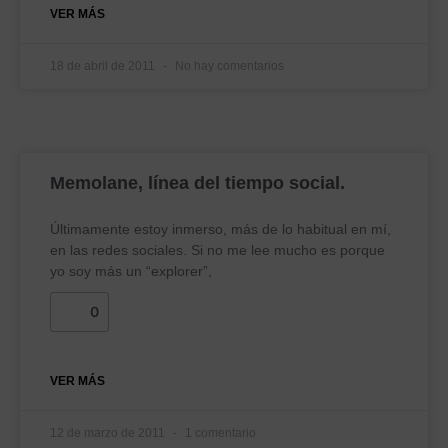
VER MÁS
18 de abril de 2011
No hay comentarios
Memolane, línea del tiempo social.
Últimamente estoy inmerso, más de lo habitual en mí,
en las redes sociales. Si no me lee mucho es porque
yo soy más un “explorer”,
0
VER MÁS
12 de marzo de 2011
1 comentario