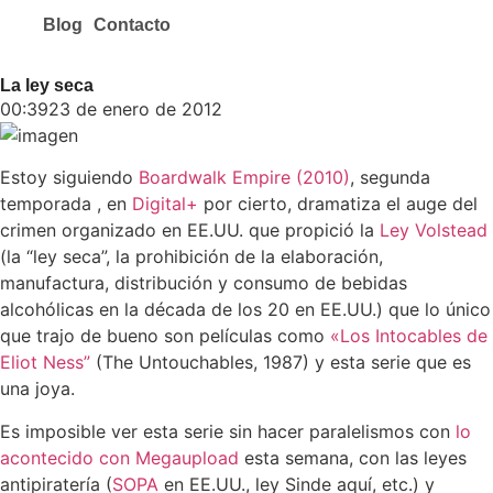
Blog
Contacto
La ley seca
00:39
23 de enero de 2012
Estoy siguiendo
Boardwalk Empire (2010)
, segunda
temporada , en
Digital+
por cierto, dramatiza el auge del
crimen organizado en EE.UU. que propició la
Ley Volstead
(la “ley seca”, la prohibición de la elaboración,
manufactura, distribución y
consumo de bebidas
alcohólicas en la década de los 20 en EE.UU.) que lo único
que trajo de bueno son películas como
«Los Intocables de
Eliot Ness”
(The Untouchables, 1987) y esta serie que es
una joya.
Es imposible ver esta serie sin hacer paralelismos con
lo
acontecido con Megaupload
esta semana, con las leyes
antipiratería (
SOPA
en EE.UU., ley Sinde aquí, etc.) y