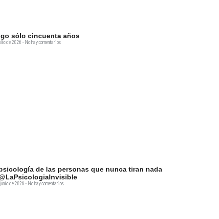
go sólo cincuenta años
ulio de 2026
No hay comentarios
psicología de las personas que nunca tiran nada
@LaPsicologiaInvisible
junio de 2026
No hay comentarios