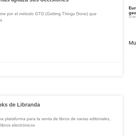
Eur
geo
rme por el método GTD (Getting Things Done) que
20 de
gs
Mu
oks de Libranda
a plataforma para la venta de libros de varias editoriales,
libros electrónicos