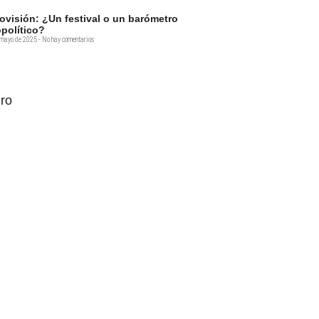
ovisión: ¿Un festival o un barómetro
político?
 mayo de 2025
No hay comentarios
ro