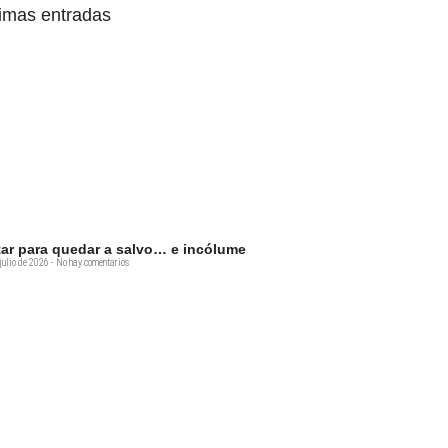
timas entradas
tar para quedar a salvo… e incólume
julio de 2026
No hay comentarios