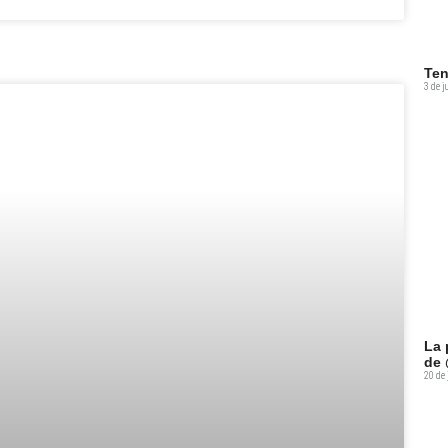
Ten
3 de j
La 
de 
20 de 