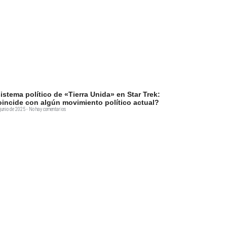
sistema político de «Tierra Unida» en Star Trek:
incide con algún movimiento político actual?
junio de 2025
No hay comentarios