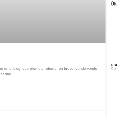
Úl
Gri
o en el blog, que prometo retomar en breve, donde vendo
16 de 
enderme