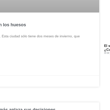
en los huesos
. Esta ciudad sólo tiene dos meses de invierno, que
El 
¿Co
30 de 
e más aplaza sus decisiones